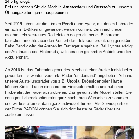
14,5 kg wiegt.
Bei uns können Sie die Modelle
Amsterdam
und
Brussels
zu unseren
Öffnungszeiten gerne ausprobieren.
Seit
2019
führen wir die Firmen
Pendix
und Hycor
, mit denen Fahrräder
einfach in E-Bikes umgewandelt werden können. Denn
nicht jeder
möchte sein vertrautes Rad einfach gegen ein neues Elektrorad
tauschen, möchte aber den Konfort der Elektrounterstützung genießen.
Beim Pendix wird der Antrieb im Tretlager eingebaut. Bei Hycore erfolgt
der Austausch des Hinterrads, welches den gesamten Antrieb und den
Akku enthält.
Ab
2016
ist das Fahrradangebot des Mechanischen Atelier individueller
geworden. Es werden verstärkt Räder "on demand" angeboten. Anhand
unserer Austellungsräder von z.B.
Utopia
,
Drössiger
oder
Hartje
können Sie im Laden einen ersten Eindruck erhalten und auf einer
Probefahrt die Räder ausprobieren. Das gewünschte Modell stellen Sie
dann per Fahrradkonfigurator ganz nach Ihren Wünschen zusammen
und wir bestellen es dann ganz individuell für Sie. Als Servicepartner
der Firma RADON können Sie sich dort bestellte Räder über uns
ausliefern lassen.