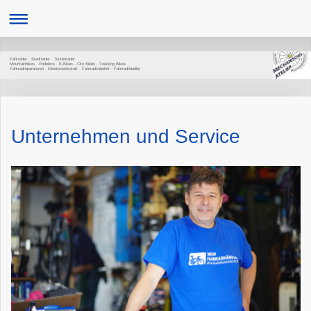
Fahrräder · Stadträder · Tourenräder
Mountainbikes · Pedelecs · E-Bikes · City Bikes · Trekking Bikes
Fahrradreparaturen · Meisterwer­kstatt · Fahrradzubehör · Fahrradhändler
Unternehmen und Service